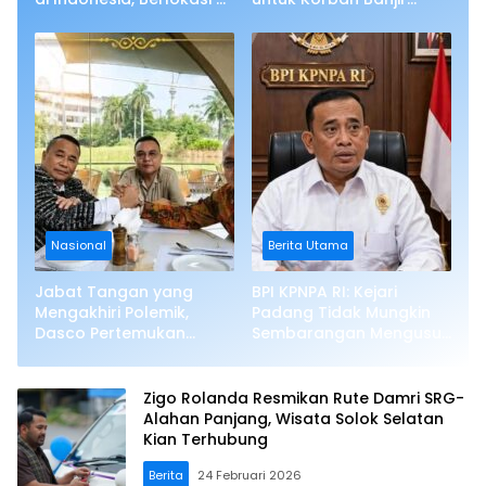
Tanjung Alam
Bandang di Sumbar
Nasional
Berita Utama
Jabat Tangan yang
BPI KPNPA RI: Kejari
Mengakhiri Polemik,
Padang Tidak Mungkin
Dasco Pertemukan
Sembarangan Mengusut
Hotman Paris dan Ketua
Dugaan Korupsi
Umum PWI
Zigo Rolanda Resmikan Rute Damri SRG-
Alahan Panjang, Wisata Solok Selatan
Kian Terhubung
Berita
24 Februari 2026