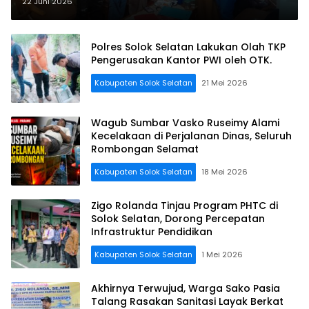
Dingin, Usung Visi “Nagari Aie
22 Juni 2026
Dingin Mandiri Nan Madani”
Polres Solok Selatan Lakukan Olah TKP
Pengerusakan Kantor PWI oleh OTK.
Kabupaten Solok Selatan
21 Mei 2026
Wagub Sumbar Vasko Ruseimy Alami
Kecelakaan di Perjalanan Dinas, Seluruh
Rombongan Selamat
Kabupaten Solok Selatan
18 Mei 2026
Zigo Rolanda Tinjau Program PHTC di
Solok Selatan, Dorong Percepatan
Infrastruktur Pendidikan
Kabupaten Solok Selatan
1 Mei 2026
Akhirnya Terwujud, Warga Sako Pasia
Talang Rasakan Sanitasi Layak Berkat