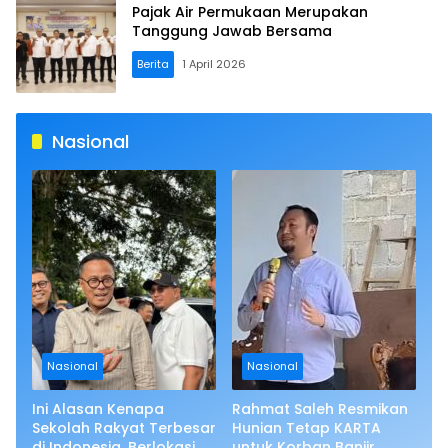
Pajak Air Permukaan Merupakan
Tanggung Jawab Bersama
Berita
1 April 2026
Nasional
Nasional
Nasional
Ini Alasan Kenapa
Rahmat Saleh Resmikan
Sekolah Rakyat Terbesar
Hunian Tetap KARTA
di Indonesia, Berlokasi di
untuk Korban Banjir