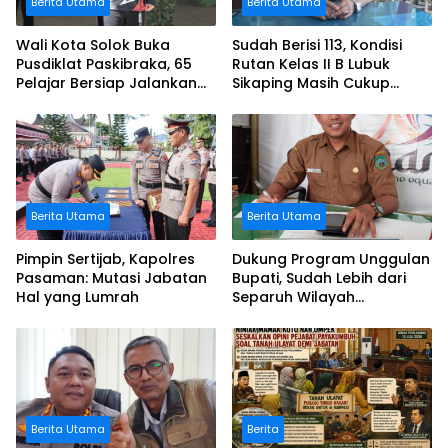
Berita Utama
Berita Utama
Wali Kota Solok Buka
Sudah Berisi 113, Kondisi
Pusdiklat Paskibraka, 65
Rutan Kelas II B Lubuk
Pelajar Bersiap Jalankan
Sikaping Masih Cukup
Tugas Kenegaraan
Lapang Menampung
Warga Binaan
Berita Utama
Berita Utama
Pimpin Sertijab, Kapolres
Dukung Program Unggulan
Pasaman: Mutasi Jabatan
Bupati, Sudah Lebih dari
Hal yang Lumrah
Separuh Wilayah
Blankspot di Pasaman
Berhasil Terkoneksi
Berita Utama
Berita