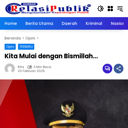
Langsung
ke
konten
Home
Berita Utama
Daerah
Kriminal
Nasiona
Beranda
Opini
Opini
TERBARU
Kita Mulai dengan Bismillah…
Rita
3 Min Baca
23 Februari 2025