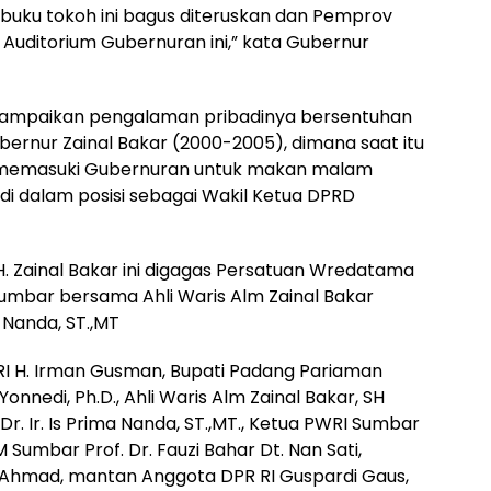
n buku tokoh ini bagus diteruskan dan Pemprov
 Auditorium Gubernuran ini,” kata Gubernur
yampaikan pengalaman pribadinya bersentuhan
rnur Zainal Bakar (2000-2005), dimana saat itu
i memasuki Gubernuran untuk makan malam
i dalam posisi sebagai Wakil Ketua DPRD
H. Zainal Bakar ini digagas Persatuan Wredatama
Sumbar bersama Ahli Waris Alm Zainal Bakar
a Nanda, ST.,MT
RI H. Irman Gusman, Bupati Padang Pariaman
onnedi, Ph.D., Ahli Waris Alm Zainal Bakar, SH
Dr. Ir. Is Prima Nanda, ST.,MT., Ketua PWRI Sumbar
 Sumbar Prof. Dr. Fauzi Bahar Dt. Nan Sati,
Ahmad, mantan Anggota DPR RI Guspardi Gaus,