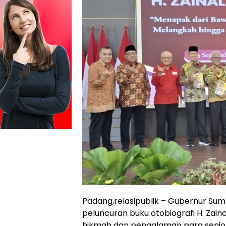
Padang,relasipublik – Gubernur Sum
peluncuran buku otobiografi H. Zainal
hikmah dan pengalaman para senior 