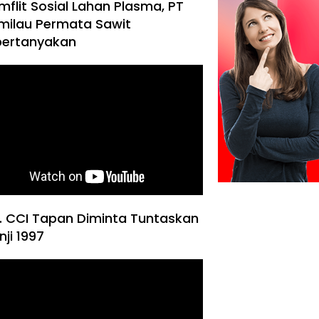
mflit Sosial Lahan Plasma, PT
milau Permata Sawit
pertanyakan
. CCI Tapan Diminta Tuntaskan
nji 1997