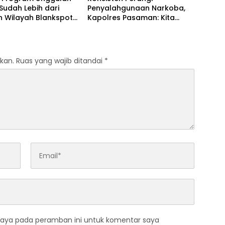
 Sudah Lebih dari
Penyalahgunaan Narkoba,
h Wilayah Blankspot
Kapolres Pasaman: Kita
man Berhasil
Terapkan Penegakan Hukum
ksi
yang Tegas
kan.
Ruas yang wajib ditandai
*
saya pada peramban ini untuk komentar saya