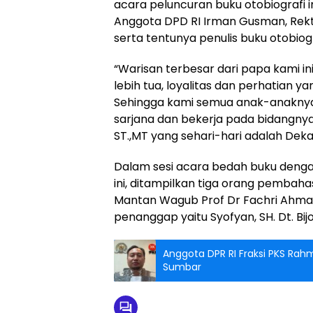
acara peluncuran buku otobiografi 
Anggota DPD RI Irman Gusman, Rek
serta tentunya penulis buku otobiogr
“Warisan terbesar dari papa kami in
lebih tua, loyalitas dan perhatian 
Sehingga kami semua anak-anaknya
sarjana dan bekerja pada bidangnya m
ST.,MT yang sehari-hari adalah Deka
Dalam sesi acara bedah buku denga
ini, ditampilkan tiga orang pembah
Mantan Wagub Prof Dr Fachri Ahmad 
penanggap yaitu Syofyan, SH. Dt. Bijo,
Anggota DPR RI Fraksi PKS Ra
Sumbar