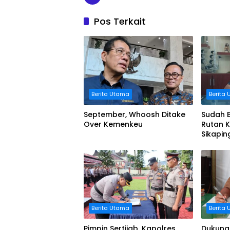
Pos Terkait
Berita Utama
Berita
September, Whoosh Ditake
Sudah Beris
Over Kemenkeu
Rutan K
Sikapin
Lapan
Binaan
Berita Utama
Berita
Pimpin Sertijab, Kapolres
Dukung