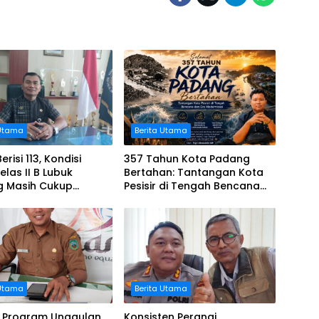
 Utama
Berita Utama
i 113, Kondisi
357 Tahun Kota Padang
elas II B Lubuk
Bertahan: Tantangan Kota
g Masih Cukup
Pesisir di Tengah Bencana
g Menampung Warga
Dan Era Modernisasi
 Utama
Berita Utama
 Program Unggulan
Konsisten Perangi