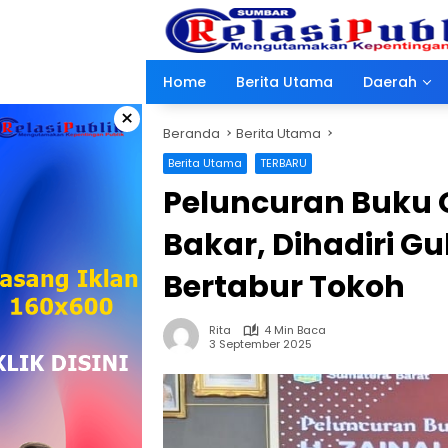
Langsung
ke
konten
Home
Berita Utama
Daerah
×
Beranda
Berita Utama
Berita Utama
TERBARU
Peluncuran Buku O
Bakar, Dihadiri G
Bertabur Tokoh
Rita
4 Min Baca
3 September 2025