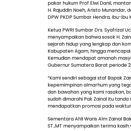
pakar hukum Prof Elwi Danil, manta
H. Rajuddin Noeh, Aristo Munandar, da
DPW PKDP Sumbar Hendra, Ibu-ibu K
Ketua PWRI Sumbar Drs. Syafrizal 
menyampaikan bahwa sosok H. Zain
sejarah hidup yang lengkap dan komp
Kabupaten Agam, hingga mencapai ka
Kemudian mendapat amanah masyar
Gubernur Sumatera Barat periode 
“Kami sendiri sebagai staf Bapak Z
kepemimpinan almarhum yang tegas,
dan bawahan yang kami rasakan, b
sudah dimarahi Pak Zainal itu tanda
mendapatkan promosi pada waktunya,
Sementara Ahli Waris Alm Zainal Baka
ST.,MT menyampaikan terima kasih 