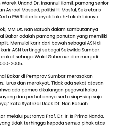
n Warek Unand Dr. Insannul Kamil, pamong senior
n Asroel Masoed, politisi H. Masful, Sekretaris
erta PWRI dan banyak tokoh-tokoh lainnya.
Ucok, MM Dt. Nan Batuah dalam sambutannya
al Bakar adalah pamong panutan yang memiliki
lit. Memulai karir dari bawah sebagai ASN di
rir ASN tertinggi sebagai Sekwilda Sumbar.
akat sebagai Wakil Gubernur dan menjadi
2000-2005.
ainal Bakar di Pemprov Sumbar merasakan
 lurus dan merakyat. Tidak ada sekat atasan
ahwa ada pameo dikalangan pegawai kalau
 sayang dan perhatiannya serta siap-siap saja
” kata Syafrizal Ucok Dt. Nan Batuah.
r melalui putranya Prof. Dr. Ir. Is Prima Nanda,
yang tidak terhingga kepada semua pihak atas