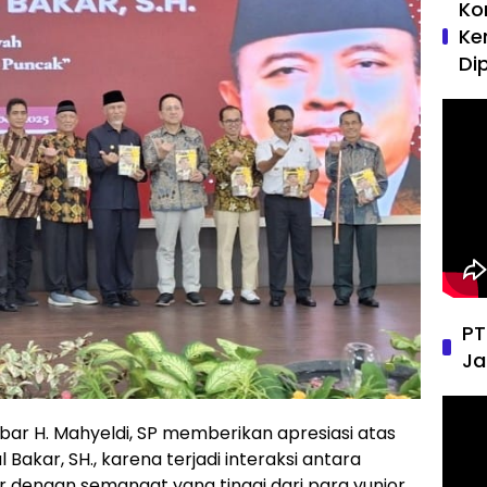
Ko
Ke
Di
PT
Ja
bar H. Mahyeldi, SP memberikan apresiasi atas
 Bakar, SH., karena terjadi interaksi antara
dengan semangat yang tinggi dari para yunior.