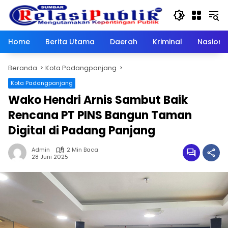
Langsung
ke
konten
Home
Berita Utama
Daerah
Kriminal
Nasiona
Beranda
Kota Padangpanjang
Kota Padangpanjang
Wako Hendri Arnis Sambut Baik
Rencana PT PINS Bangun Taman
Digital di Padang Panjang
Admin
2 Min Baca
28 Juni 2025