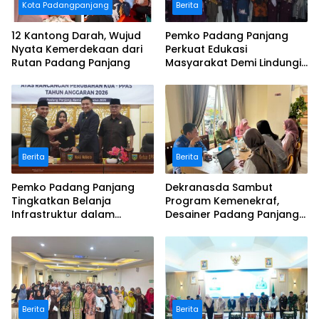
Kota Padangpanjang
Berita
12 Kantong Darah, Wujud
Pemko Padang Panjang
Nyata Kemerdekaan dari
Perkuat Edukasi
Rutan Padang Panjang
Masyarakat Demi Lindungi
Masa Depan Anak
Berita
Berita
Pemko Padang Panjang
Dekranasda Sambut
Tingkatkan Belanja
Program Kemenekraf,
Infrastruktur dalam
Desainer Padang Panjang
Perubahan APBD 2026
Siap Tingkatkan
Kompetensi
Berita
Berita