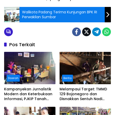
Walikota Padang Terima Kunjungan BPK RI
Perwakilan Sumbar
Pos Terkait
Daerah
Berita
Kampanyekan Jurnalistik
Melampaui Target: TMMD
Modern dan Keterbukaan
129 Bojonegoro dan
Informasi, PJKIP Tanah
Disnakkan Sentuh Nadi
Datar Bicara Lewat
Ekonomi Warga Lewat
Podcast Oase SMK 1
Layanan Kesehatan Hewan
Batusangkar