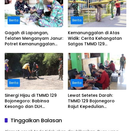
Berita
Berita
Gagah di Lapangan,
Kemanunggalan di Atas
Telaten Menganyam Janur:
Widik: Cerita Kehangatan
Potret Kemanunggalan
Satgas TMMD 129
Satgas TMMD 129
Bojonegoro Bantu Olah
Bojonegoro di Kesongo
Tembakau Petani Kesongo
Berita
Berita
Sinergi Hijau di TMMD 129
Lewat Setetes Darah:
Bojonegoro: Babinsa
TMMD 129 Bojonegoro
Kesongo dan DLH
Rajut Kepedulian
‘Keroyokan’ Buat Lubang
Kemanusiaan di Desa
Tanam Pohon untuk Jaga
Kesongo
Tinggalkan Balasan
Tanggul Sungai