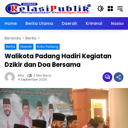
Langsung
ke
konten
Home
Berita Utama
Daerah
Kriminal
Nasiona
Beranda
Berita
Berita
Daerah
Kota Padang
Walikota Padang Hadiri Kegiatan
Dzikir dan Doa Bersama
Rita
2 Min Baca
4 September 2025