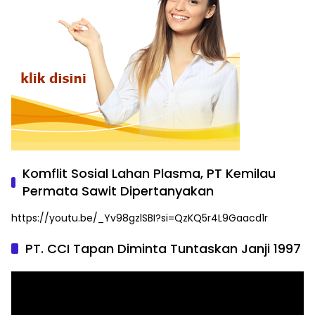
Komflit Sosial Lahan Plasma, PT Kemilau
Permata Sawit Dipertanyakan
https://youtu.be/_Yv98gzlSBI?si=QzKQ5r4L9Gaacd1r
PT. CCI Tapan Diminta Tuntaskan Janji 1997