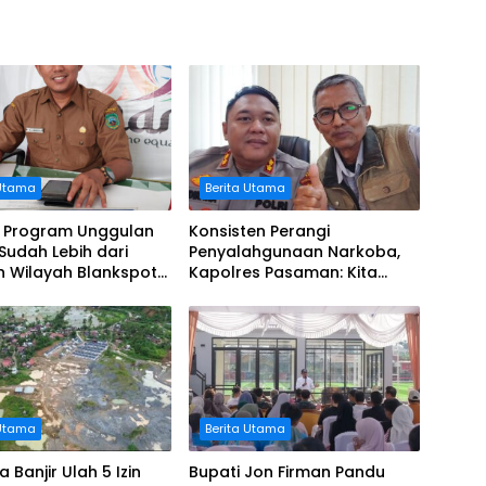
 Utama
Berita Utama
 Program Unggulan
Konsisten Perangi
 Sudah Lebih dari
Penyalahgunaan Narkoba,
h Wilayah Blankspot
Kapolres Pasaman: Kita
man Berhasil
Terapkan Penegakan Hukum
ksi
yang Tegas
 Utama
Berita Utama
 Banjir Ulah 5 Izin
Bupati Jon Firman Pandu