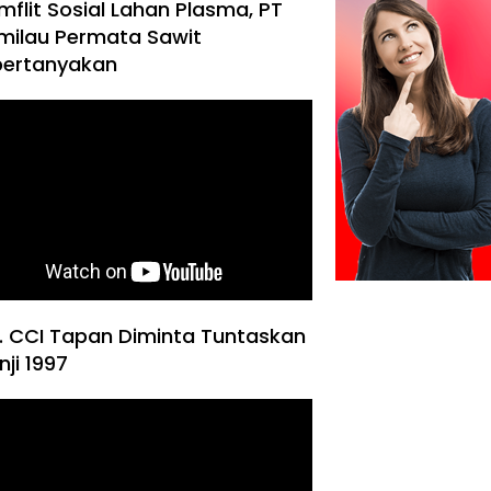
mflit Sosial Lahan Plasma, PT
milau Permata Sawit
pertanyakan
. CCI Tapan Diminta Tuntaskan
nji 1997