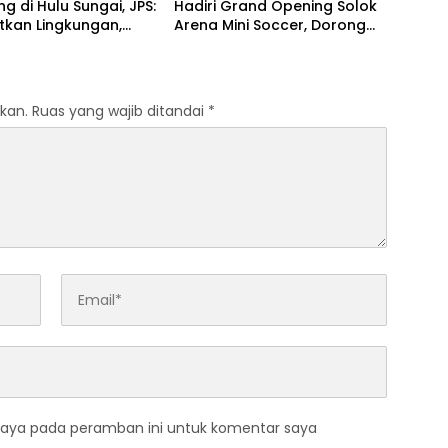
 di Hulu Sungai, JPS:
Hadiri Grand Opening Solok
tkan Lingkungan,
Arena Mini Soccer, Dorong
in Itu!!!
Lahirnya Atlet Berprestasi
dan Sport Tourism Solok
Raya
kan.
Ruas yang wajib ditandai
*
saya pada peramban ini untuk komentar saya