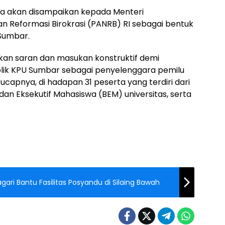
uga akan disampaikan kepada Menteri
 Reformasi Birokrasi (PANRB) RI sebagai bentuk
 Sumbar.
kan saran dan masukan konstruktif demi
blik KPU Sumbar sebagai penyelenggara pemilu
 ucapnya, di hadapan 31 peserta yang terdiri dari
Badan Eksekutif Mahasiswa (BEM) universitas, serta
ari Bantu Fasilitas Posyandu di Silaing Bawah