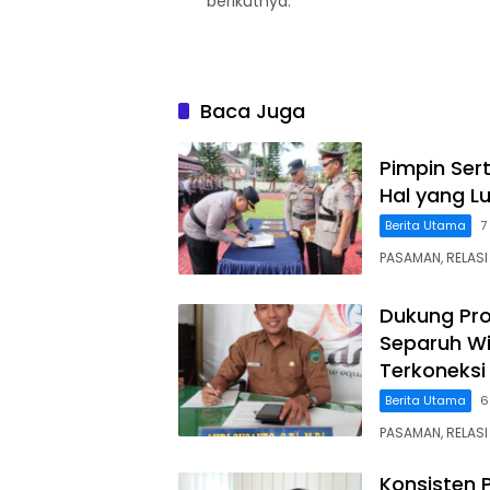
berikutnya.
Baca Juga
Pimpin Ser
Hal yang L
Berita Utama
7
PASAMAN, RELASI
Dukung Pro
Separuh Wi
Terkoneksi
Berita Utama
6
PASAMAN, RELASI 
Konsisten 