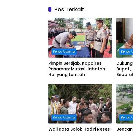
Pos Terkait
Berita Utama
Berita
Pimpin Sertijab, Kapolres
Dukung
Pasaman: Mutasi Jabatan
Bupati,
Hal yang Lumrah
Separu
di Pasa
Terkone
Berita Utama
Berita
Wali Kota Solok Hadiri Reses
Bencana