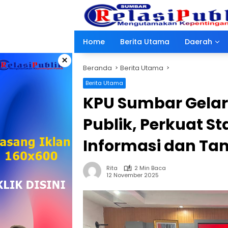
Langsung
ke
konten
Home
Berita Utama
Daerah
×
Beranda
Berita Utama
Berita Utama
KPU Sumbar Gelar
Publik, Perkuat S
Informasi dan T
Rita
2 Min Baca
12 November 2025