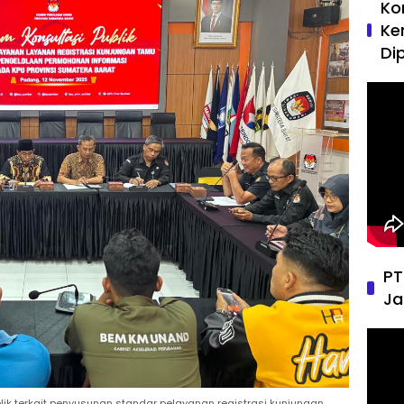
Ko
Ke
Di
PT
Ja
blik terkait penyusunan standar pelayanan registrasi kunjungan