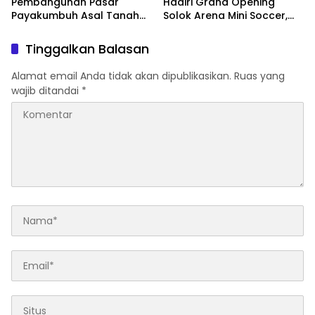
Pembangunan Pasar
Hadiri Grand Opening
Payakumbuh Asal Tanah
Solok Arena Mini Soccer,
Ulayat Nagari Tidak Hilang
Dorong Lahirnya Atlet
Berprestasi dan Sport
Tinggalkan Balasan
Tourism Solok Raya
Alamat email Anda tidak akan dipublikasikan.
Ruas yang
wajib ditandai
*