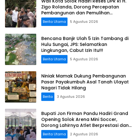
Wali Kota Solok Hadiri Reses DPR RI H.
Zigo Rolanda, Dorong Percepatan
Pembangunan dan Pemulihan
Pascabencana
Berita Utama
5 Agustus 2026
Bencana Banjir Ulah 5 Izin Tambang di
Hulu Sungai, JPS: Selamatkan
Lingkungan, Cabut Izin Itu!!!
Berita Utama
5 Agustus 2026
Niniak Mamak Dukung Pembangunan
Pasar Payakumbuh Asal Tanah Ulayat
Nagari Tidak Hilang
Berita
3 Agustus 2026
Bupati Jon Firman Pandu Hadiri Grand
Opening Solok Arena Mini Soccer,
Dorong Lahirnya Atlet Berprestasi dan
Sport Tourism Solok Raya
Berita Utama
2 Agustus 2026