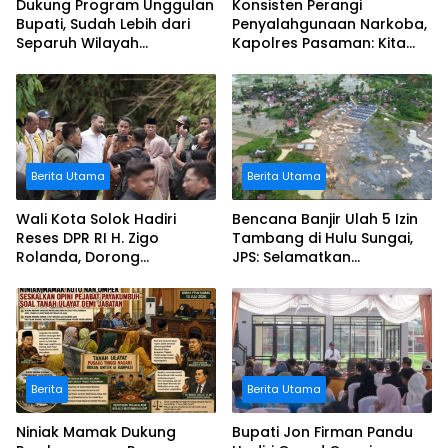
Dukung Program Unggulan
Konsisten Perangi
Bupati, Sudah Lebih dari
Penyalahgunaan Narkoba,
Separuh Wilayah
Kapolres Pasaman: Kita
Blankspot di Pasaman
Terapkan Penegakan
Berhasil Terkoneksi
Hukum yang Tegas
Berita Utama
Berita Utama
Wali Kota Solok Hadiri
Bencana Banjir Ulah 5 Izin
Reses DPR RI H. Zigo
Tambang di Hulu Sungai,
Rolanda, Dorong
JPS: Selamatkan
Percepatan Pembangunan
Lingkungan, Cabut Izin Itu!!!
dan Pemulihan
Pascabencana
Berita
Berita Utama
Niniak Mamak Dukung
Bupati Jon Firman Pandu