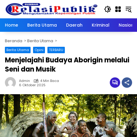
Langsung
ke
konten
Home
Berita Utama
Daerah
Kriminal
Nasiona
Beranda
Berita Utama
Berita Utama
Opini
TERBARU
Menjelajahi Budaya Aborigin melalui
Seni dan Musik
Admin
4 Min Baca
6 Oktober 2025